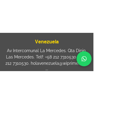
⏤
Rua Jose Paulo da Silva 69,
casa 2 Centro
88302-110 Itajaí (Santa Catarina) Brazil
Venezuela
Av Intercomunal La Mercedes. Qta Dinin.
Las Mercedes. Telf:
+58 212 7310530
/
+58
212 7310530
.
holavenezuela@wiprime.com
⏤
WiPrime División Láminas, C.A. C.C. Araure
Calle Araure Local 1-A PB. El Marqués.
Telf:
+58412 3204212
wiprime.laminas@wiprime.com
⏤
Sede oriente / Puerto Ordaz Phone
+58
412 6250551
Whatsapp
+58 412 6250551
maria.elena.fraiz@wiprime.com