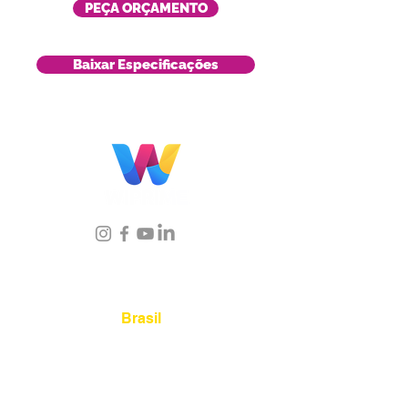
PEÇA ORÇAMENTO
Baixar Especificações
Localização
Brasil
Rua Agostinho Lattari, 694 Parque da
Mooca. São Paulo SP – Brasil CEP
03125-
080
+55 11 2894 – 6380
-
sac@wiprime.com