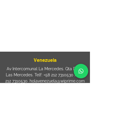
Rua Agostinho Lattari, 694 Parque da
Mooca. São Paulo SP – Brasil CEP
03125-
080
+55 11 2894 – 6380
-
sac@wiprime.com
⏤
Rua Jose Paulo da Silva 69,
casa 2 Centro
88302-110 Itajaí (Santa Catarina) Brazil
Venezuela
Av Intercomunal La Mercedes. Qta Dinin.
Las Mercedes. Telf:
+58 212 7310530
/
+58
212 7310530
.
holavenezuela@wiprime.com
⏤
WiPrime División Láminas, C.A. C.C. Araure
Calle Araure Local 1-A PB. El Marqués.
Telf:
+58412 3204212
wiprime.laminas@wiprime.com
⏤
Sede oriente / Puerto Ordaz Phone
+58
412 6250551
Whatsapp
+58 412 6250551