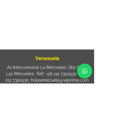
Mooca. São Paulo SP – Brasil CEP
03125-
080
+55 11 2894 – 6380
-
sac@wiprime.com
⏤
Rua Jose Paulo da Silva 69,
casa 2 Centro
88302-110 Itajaí (Santa Catarina) Brazil
Venezuela
Av Intercomunal La Mercedes. Qta Dinin.
Las Mercedes. Telf:
+58 212 7310530
/
+58
212 7310530
.
holavenezuela@wiprime.com
⏤
WiPrime División Láminas, C.A. C.C. Araure
Calle Araure Local 1-A PB. El Marqués.
Telf:
+58412 3204212
wiprime.laminas@wiprime.com
⏤
Sede oriente / Puerto Ordaz Phone
+58
412 6250551
Whatsapp
+58 412 6250551