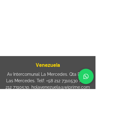
Rua Agostinho Lattari, 694 Parque da
Mooca. São Paulo SP – Brasil CEP
03125-
080
+55 11 2894 – 6380
-
sac@wiprime.com
⏤
Rua Jose Paulo da Silva 69,
casa 2 Centro
88302-110 Itajaí (Santa Catarina) Brazil
Venezuela
Av Intercomunal La Mercedes. Qta Dinin.
Las Mercedes. Telf:
+58 212 7310530
/
+58
212 7310530
.
holavenezuela@wiprime.com
⏤
WiPrime División Láminas, C.A. C.C. Araure
Calle Araure Local 1-A PB. El Marqués.
Telf:
+58412 3204212
wiprime.laminas@wiprime.com
⏤
Sede oriente / Puerto Ordaz Phone
+58