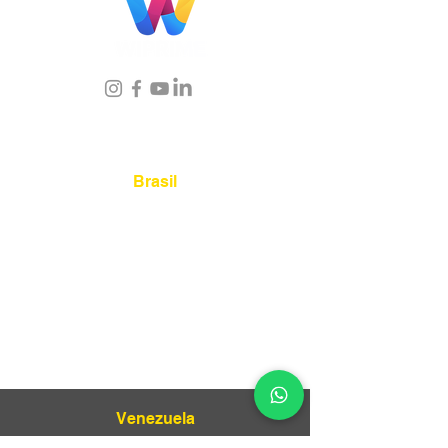
Localização
Brasil
Rua Agostinho Lattari, 694 Parque da
Mooca. São Paulo SP – Brasil CEP
03125-
080
+55 11 2894 – 6380
-
sac@wiprime.com
⏤
Rua Jose Paulo da Silva 69,
casa 2 Centro
88302-110 Itajaí (Santa Catarina) Brazil
Venezuela