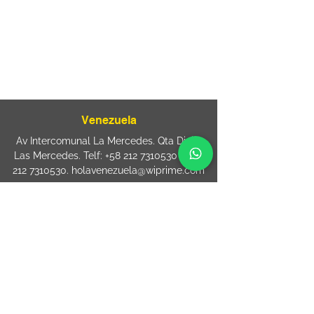
080
+55 11 2894 – 6380
-
sac@wiprime.com
⏤
Rua Jose Paulo da Silva 69,
casa 2 Centro
88302-110 Itajaí (Santa Catarina) Brazil
Venezuela
Av Intercomunal La Mercedes. Qta Dinin.
Las Mercedes. Telf:
+58 212 7310530
/
+58
212 7310530
.
holavenezuela@wiprime.com
⏤
WiPrime División Láminas, C.A. C.C. Araure
Calle Araure Local 1-A PB. El Marqués.
Telf:
+58412 3204212
wiprime.laminas@wiprime.com
⏤
Sede oriente / Puerto Ordaz Phone
+58
412 6250551
Whatsapp
+58 412 6250551
maria.elena.fraiz@wiprime.com