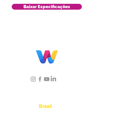
Baixar Especificações
Localização
Brasil
Rua Agostinho Lattari, 694 Parque da
Mooca. São Paulo SP – Brasil CEP
03125-
080
+55 11 2894 – 6380
-