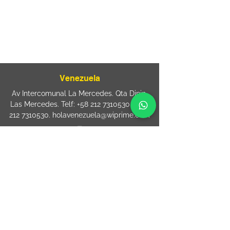
sac@wiprime.com
⏤
Rua Jose Paulo da Silva 69,
casa 2 Centro
88302-110 Itajaí (Santa Catarina) Brazil
Venezuela
Av Intercomunal La Mercedes. Qta Dinin.
Las Mercedes. Telf:
+58 212 7310530
/
+58
212 7310530
.
holavenezuela@wiprime.com
⏤
WiPrime División Láminas, C.A. C.C. Araure
Calle Araure Local 1-A PB. El Marqués.
Telf:
+58412 3204212
wiprime.laminas@wiprime.com
⏤
Sede oriente / Puerto Ordaz Phone
+58
412 6250551
Whatsapp
+58 412 6250551
maria.elena.fraiz@wiprime.com