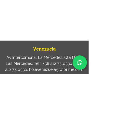
080
+55 11 2894 – 6380
-
sac@wiprime.com
⏤
Rua Jose Paulo da Silva 69,
casa 2 Centro
88302-110 Itajaí (Santa Catarina) Brazil
Venezuela
Av Intercomunal La Mercedes. Qta Dinin.
Las Mercedes. Telf:
+58 212 7310530
/
+58
212 7310530
.
holavenezuela@wiprime.com
⏤
WiPrime División Láminas, C.A. C.C. Araure
Calle Araure Local 1-A PB. El Marqués.
Telf:
+58412 3204212
wiprime.laminas@wiprime.com
⏤
Sede oriente / Puerto Ordaz Phone
+58
412 6250551
Whatsapp
+58 412 6250551
maria.elena.fraiz@wiprime.com