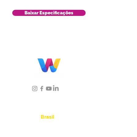
Baixar Especificações
Localização
Brasil
Rua Agostinho Lattari, 694 Parque da
Mooca. São Paulo SP – Brasil CEP
03125-