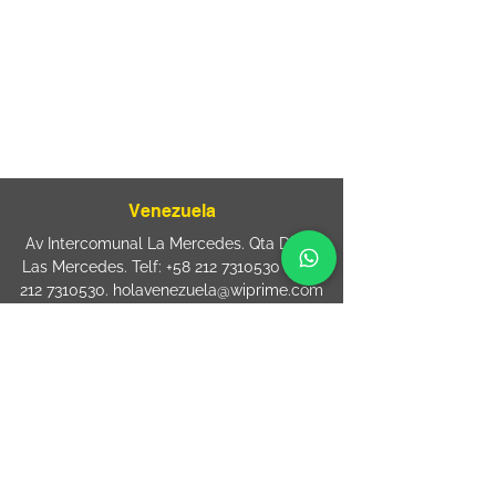
Mooca. São Paulo SP – Brasil CEP
03125-
080
+55 11 2894 – 6380
-
sac@wiprime.com
⏤
Rua Jose Paulo da Silva 69,
casa 2 Centro
88302-110 Itajaí (Santa Catarina) Brazil
Venezuela
Av Intercomunal La Mercedes. Qta Dinin.
Las Mercedes. Telf:
+58 212 7310530
/
+58
212 7310530
.
holavenezuela@wiprime.com
⏤
WiPrime División Láminas, C.A. C.C. Araure
Calle Araure Local 1-A PB. El Marqués.
Telf:
+58412 3204212
wiprime.laminas@wiprime.com
⏤
Sede oriente / Puerto Ordaz Phone
+58
412 6250551
Whatsapp
+58 412 6250551