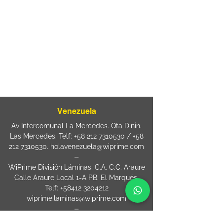
Rua Agostinho Lattari, 694 Parque da
Mooca. São Paulo SP – Brasil CEP
03125-
080
+55 11 2894 – 6380
-
sac@wiprime.com
⏤
Rua Jose Paulo da Silva 69,
casa 2 Centro
88302-110 Itajaí (Santa Catarina) Brazil
Venezuela
Av Intercomunal La Mercedes. Qta Dinin.
Las Mercedes. Telf:
+58 212 7310530
/
+58
212 7310530
.
holavenezuela@wiprime.com
⏤
WiPrime División Láminas, C.A. C.C. Araure
Calle Araure Local 1-A PB. El Marqués.
Telf:
+58412 3204212
wiprime.laminas@wiprime.com
⏤
Sede oriente / Puerto Ordaz Phone
+58