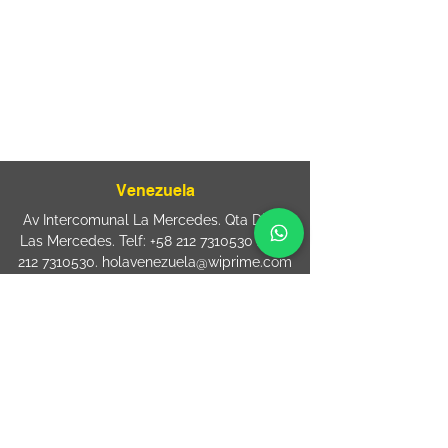
Mooca. São Paulo SP – Brasil CEP
03125-
080
+55 11 2894 – 6380
-
sac@wiprime.com
⏤
Rua Jose Paulo da Silva 69,
casa 2 Centro
88302-110 Itajaí (Santa Catarina) Brazil
Venezuela
Av Intercomunal La Mercedes. Qta Dinin.
Las Mercedes. Telf:
+58 212 7310530
/
+58
212 7310530
.
holavenezuela@wiprime.com
⏤
WiPrime División Láminas, C.A. C.C. Araure
Calle Araure Local 1-A PB. El Marqués.
Telf:
+58412 3204212
wiprime.laminas@wiprime.com
⏤
Sede oriente / Puerto Ordaz Phone
+58
412 6250551
Whatsapp
+58 412 6250551