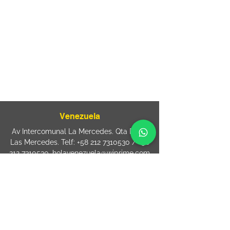
Rua Agostinho Lattari, 694 Parque da
Mooca. São Paulo SP – Brasil CEP
03125-
080
+55 11 2894 – 6380
-
sac@wiprime.com
⏤
Rua Jose Paulo da Silva 69,
casa 2 Centro
88302-110 Itajaí (Santa Catarina) Brazil
Venezuela
Av Intercomunal La Mercedes. Qta Dinin.
Las Mercedes. Telf:
+58 212 7310530
/
+58
212 7310530
.
holavenezuela@wiprime.com
⏤
WiPrime División Láminas, C.A. C.C. Araure
Calle Araure Local 1-A PB. El Marqués.
Telf:
+58412 3204212
wiprime.laminas@wiprime.com
⏤
Sede oriente / Puerto Ordaz Phone
+58