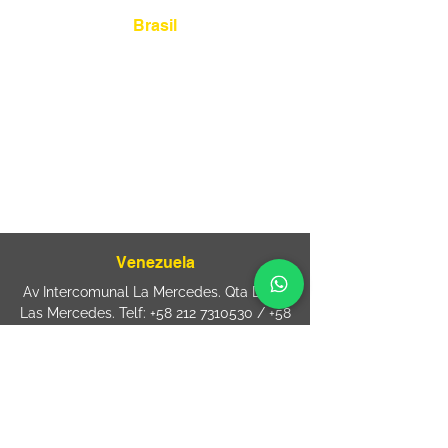
Brasil
Rua Agostinho Lattari, 694 Parque da
Mooca. São Paulo SP – Brasil CEP
03125-
080
+55 11 2894 – 6380
-
sac@wiprime.com
⏤
Rua Jose Paulo da Silva 69,
casa 2 Centro
88302-110 Itajaí (Santa Catarina) Brazil
Venezuela
Av Intercomunal La Mercedes. Qta Dinin.
Las Mercedes. Telf:
+58 212 7310530
/
+58
212 7310530
.
holavenezuela@wiprime.com
⏤
WiPrime División Láminas, C.A. C.C. Araure
Calle Araure Local 1-A PB. El Marqués.
Telf:
+58412 3204212
wiprime.laminas@wiprime.com