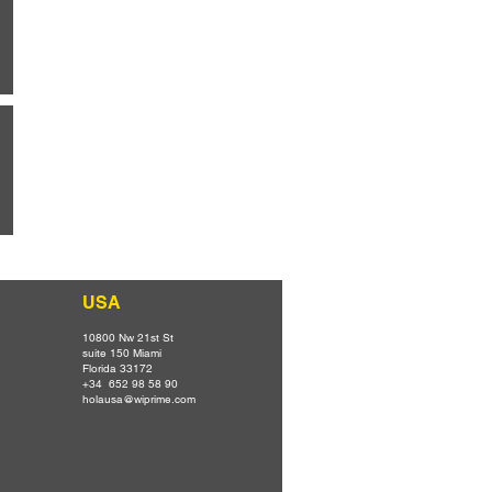
USA
10800 Nw 21st St
suite 150 Miami
Florida 33172
+34 652 98 58 90
holausa@wiprime.com