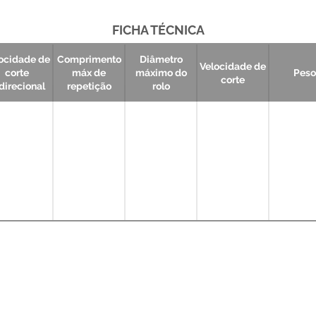
FICHA TÉCNICA
ocidade de
Comprimento
Diâmetro
Velocidade de
corte
máx de
máximo do
Peso
corte
direcional
repetição
rolo