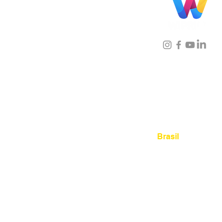
Localização
Brasil
Rua Agostinho Lattari, 694 
Mooca. São Paulo SP – Bras
03125-080
+55 11 2894 – 638
sac@wiprime.com
⏤
Rua Jose Paulo da Silva 69,
casa 2 Centro
88302-110 Itajaí (Santa Catari