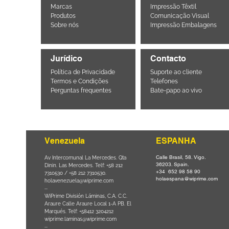
Marcas
Impressão Têxtil
Produtos
Comunicação Visual
Sobre nós
Impressão Embalagens
Jurídico
Contacto
Política de Privacidade
Suporte ao cliente
Termos e Condições
Telefones
Perguntas frequentes
Bate-papo ao vivo
Venezuela
ESPANHA
Calle Brasil, 58. Vigo.
Parque da
Av Intercomunal La Mercedes. Qta
36203. Spain.
il CEP
Dinin. Las Mercedes. Telf: +58 212
+34 652 98 58 90
0
-
7310530 / +58 212 7310530.
holaespana@wiprime.com
holavenezuela@wiprime.com
⏤
WiPrime División Láminas, C.A. C.C.
Araure Calle Araure Local 1-A PB. El
na) Brazil
Marqués. Telf: +58412 3204212
wiprime.laminas@wiprime.com
⏤