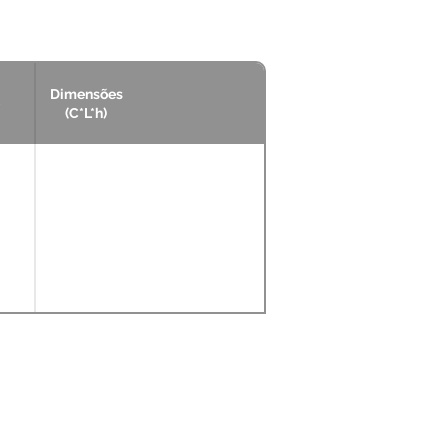
Dimensões
(C*L*h)