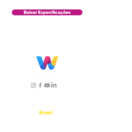
Baixar Especificações
Localização
Brasil
Rua Agostinho Lattari, 694 Parque da
Mooca. São Paulo SP – Brasil CEP
03125-