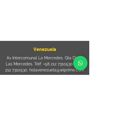
080
+55 11 2894 – 6380
-
sac@wiprime.com
⏤
Rua Jose Paulo da Silva 69,
casa 2 Centro
88302-110 Itajaí (Santa Catarina) Brazil
Venezuela
Av Intercomunal La Mercedes. Qta Dinin.
Las Mercedes. Telf:
+58 212 7310530
/
+58
212 7310530
.
holavenezuela@wiprime.com
⏤
WiPrime División Láminas, C.A. C.C. Araure
Calle Araure Local 1-A PB. El Marqués.
Telf:
+58412 3204212
wiprime.laminas@wiprime.com
⏤
Sede oriente / Puerto Ordaz Phone
+58
412 6250551
Whatsapp
+58 412 6250551
maria.elena.fraiz@wiprime.com