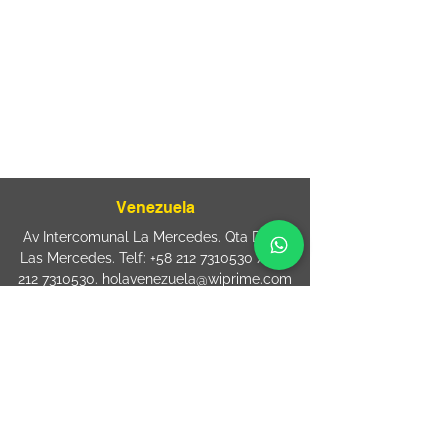
Rua Agostinho Lattari, 694 Parque da
Mooca. São Paulo SP – Brasil CEP
03125-
080
+55 11 2894 – 6380
-
sac@wiprime.com
⏤
Rua Jose Paulo da Silva 69,
casa 2 Centro
88302-110 Itajaí (Santa Catarina) Brazil
Venezuela
Av Intercomunal La Mercedes. Qta Dinin.
Las Mercedes. Telf:
+58 212 7310530
/
+58
212 7310530
.
holavenezuela@wiprime.com
⏤
WiPrime División Láminas, C.A. C.C. Araure
Calle Araure Local 1-A PB. El Marqués.
Telf:
+58412 3204212
wiprime.laminas@wiprime.com
⏤
Sede oriente / Puerto Ordaz Phone
+58
412 6250551
Whatsapp
+58 412 6250551