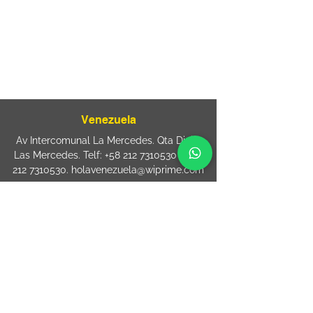
080
+55 11 2894 – 6380
-
sac@wiprime.com
⏤
Rua Jose Paulo da Silva 69,
casa 2 Centro
88302-110 Itajaí (Santa Catarina) Brazil
Venezuela
Av Intercomunal La Mercedes. Qta Dinin.
Las Mercedes. Telf:
+58 212 7310530
/
+58
212 7310530
.
holavenezuela@wiprime.com
⏤
WiPrime División Láminas, C.A. C.C. Araure
Calle Araure Local 1-A PB. El Marqués.
Telf:
+58412 3204212
wiprime.laminas@wiprime.com
⏤
Sede oriente / Puerto Ordaz Phone
+58
412 6250551
Whatsapp
+58 412 6250551
maria.elena.fraiz@wiprime.com