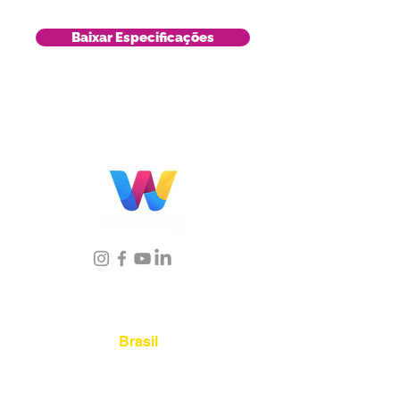
Baixar Especificações
Localização
Brasil
Rua Agostinho Lattari, 694 Parque da
Mooca. São Paulo SP – Brasil CEP
03125-