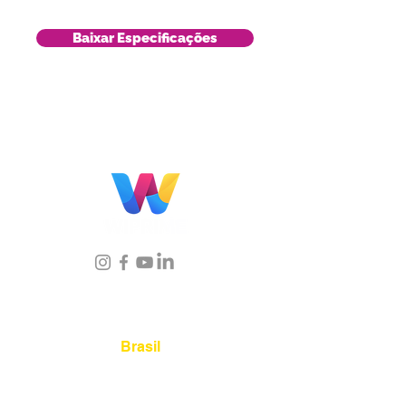
Baixar Especificações
Localização
Brasil
Rua Agostinho Lattari, 694 Parque da
Mooca. São Paulo SP – Brasil CEP
03125-