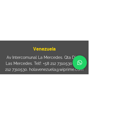
080
+55 11 2894 – 6380
-
sac@wiprime.com
⏤
Rua Jose Paulo da Silva 69,
casa 2 Centro
88302-110 Itajaí (Santa Catarina) Brazil
Venezuela
Av Intercomunal La Mercedes. Qta Dinin.
Las Mercedes. Telf:
+58 212 7310530
/
+58
212 7310530
.
holavenezuela@wiprime.com
⏤
WiPrime División Láminas, C.A. C.C. Araure
Calle Araure Local 1-A PB. El Marqués.
Telf:
+58412 3204212
wiprime.laminas@wiprime.com
⏤
Sede oriente / Puerto Ordaz Phone
+58
412 6250551
Whatsapp
+58 412 6250551
maria.elena.fraiz@wiprime.com