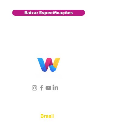
Baixar Especificações
Localização
Brasil
Rua Agostinho Lattari, 694 Parque da
Mooca. São Paulo SP – Brasil CEP
03125-