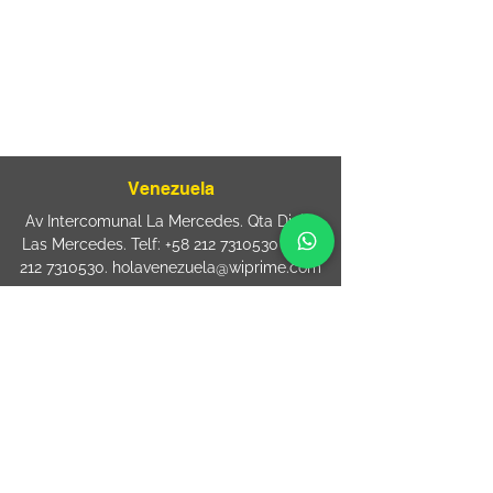
080
+55 11 2894 – 6380
-
sac@wiprime.com
⏤
Rua Jose Paulo da Silva 69,
casa 2 Centro
88302-110 Itajaí (Santa Catarina) Brazil
Venezuela
Av Intercomunal La Mercedes. Qta Dinin.
Las Mercedes. Telf:
+58 212 7310530
/
+58
212 7310530
.
holavenezuela@wiprime.com
⏤
WiPrime División Láminas, C.A. C.C. Araure
Calle Araure Local 1-A PB. El Marqués.
Telf:
+58412 3204212
wiprime.laminas@wiprime.com
⏤
Sede oriente / Puerto Ordaz Phone
+58
412 6250551
Whatsapp
+58 412 6250551
maria.elena.fraiz@wiprime.com