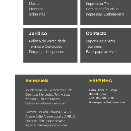
Marcas
Impressão Têxtil
Produtos
Comunicação Visual
Sobre nós
Impressão Embalagens
Jurídico
Contacto
Política de Privacidade
Suporte ao cliente
Termos e Condições
Telefones
Perguntas frequentes
Bate-papo ao vivo
Venezuela
ESPANHA
Calle Brasil, 58. Vigo.
Parque da
Av Intercomunal La Mercedes. Qta
36203. Spain.
il CEP
Dinin. Las Mercedes. Telf: +58 212
+34 652 98 58 90
0
-
7310530 / +58 212 7310530.
holaespana@wiprime.com
holavenezuela@wiprime.com
⏤
WiPrime División Láminas, C.A. C.C.
Araure Calle Araure Local 1-A PB. El
na) Brazil
Marqués. Telf: +58412 3204212
wiprime.laminas@wiprime.com
⏤