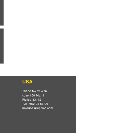
USA
10800 Nw 21st St
suite 150 Miami
Florida 33172
+34 652 98 58 90
holausa@wiprime.com