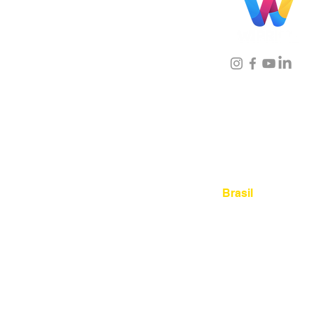
Localização
Brasil
Rua Agostinho Lattari, 694 
Mooca. São Paulo SP – Bras
03125-080
+55 11 2894 – 638
sac@wiprime.com
⏤
Rua Jose Paulo da Silva 69,
casa 2 Centro
88302-110 Itajaí (Santa Catari