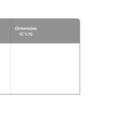
Dimensões
(C*L*h)