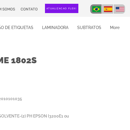
M SOMOS
CONTATO
ATUALIZAÇÃO FLEXI
O DE ETIQUETAS
LAMINADORA
SUBTRATOS
More
ME 1802S
2010101035
OLVENTE-(2) PH EPSON I3200E1 ou