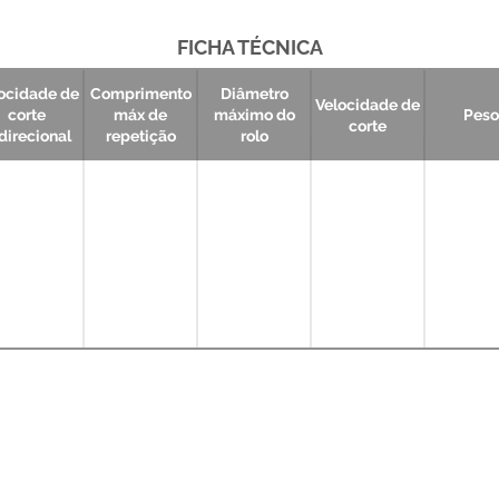
FICHA TÉCNICA
ocidade de
Comprimento
Diâmetro
Velocidade de
corte
máx de
máximo do
Peso
corte
direcional
repetição
rolo