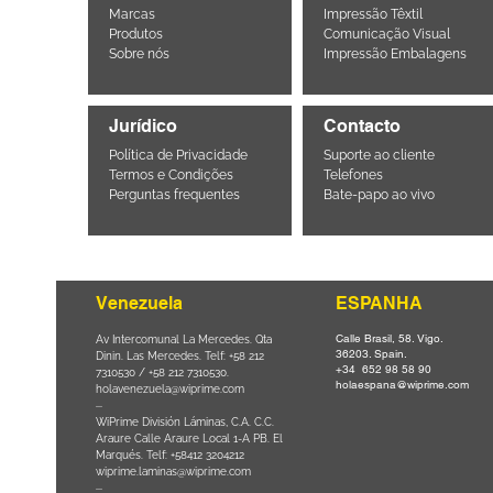
Marcas
Impressão Têxtil
Produtos
Comunicação Visual
Sobre nós
Impressão Embalagens
Jurídico
Contacto
Política de Privacidade
Suporte ao cliente
Termos e Condições
Telefones
Perguntas frequentes
Bate-papo ao vivo
Venezuela
ESPANHA
Calle Brasil, 58. Vigo.
Parque da
Av Intercomunal La Mercedes. Qta
36203. Spain.
il CEP
Dinin. Las Mercedes. Telf: +58 212
+34 652 98 58 90
0
-
7310530 / +58 212 7310530.
holaespana@wiprime.com
holavenezuela@wiprime.com
⏤
WiPrime División Láminas, C.A. C.C.
Araure Calle Araure Local 1-A PB. El
na) Brazil
Marqués. Telf: +58412 3204212
wiprime.laminas@wiprime.com
⏤