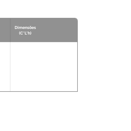
Dimensões
(C*L*h)