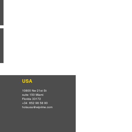
USA
10800 Nw 21st St
suite 150 Miami
Florida 33172
+34 652 98 58 90
holausa@wiprime.com