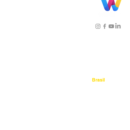
Localização
Brasil
Rua Agostinho Lattari, 694 
Mooca. São Paulo SP – Bras
03125-080
+55 11 2894 – 638
sac@wiprime.com
⏤
Rua Jose Paulo da Silva 69,
casa 2 Centro
88302-110 Itajaí (Santa Catari