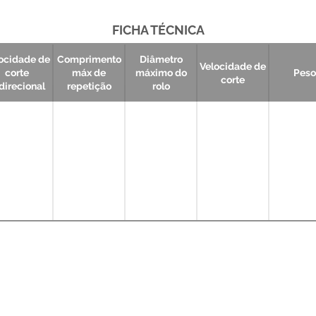
FICHA TÉCNICA
ocidade de
Comprimento
Diâmetro
Velocidade de
corte
máx de
máximo do
Peso
corte
direcional
repetição
rolo