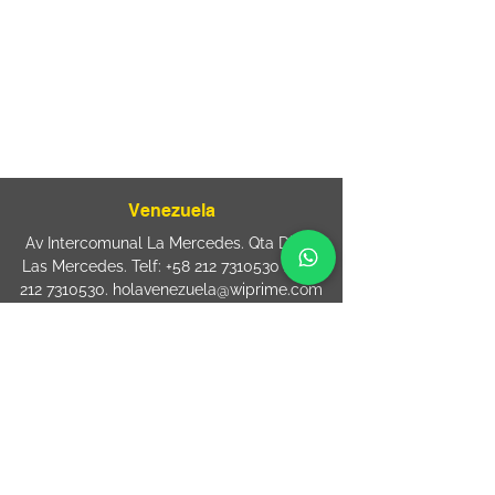
Mooca. São Paulo SP – Brasil CEP
03125-
080
+55 11 2894 – 6380
-
sac@wiprime.com
⏤
Rua Jose Paulo da Silva 69,
casa 2 Centro
88302-110 Itajaí (Santa Catarina) Brazil
Venezuela
Av Intercomunal La Mercedes. Qta Dinin.
Las Mercedes. Telf:
+58 212 7310530
/
+58
212 7310530
.
holavenezuela@wiprime.com
⏤
WiPrime División Láminas, C.A. C.C. Araure
Calle Araure Local 1-A PB. El Marqués.
Telf:
+58412 3204212
wiprime.laminas@wiprime.com
⏤
Sede oriente / Puerto Ordaz Phone
+58
412 6250551
Whatsapp
+58 412 6250551