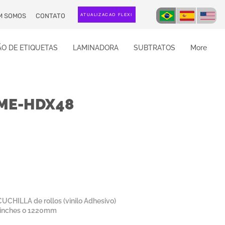
M SOMOS
CONTATO
ATUALIZAÇÃO FLEXI
O DE ETIQUETAS
LAMINADORA
SUBTRATOS
More
ME-HDX48
HILLA de rollos (vinilo Adhesivo)
8 inches o 1220mm