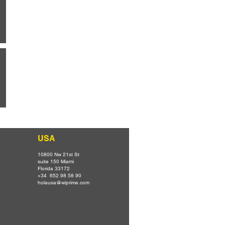
USA
10800 Nw 21st St
suite 150 Miami
Florida 33172
+34 652 98 58 90
holausa@wiprime.com