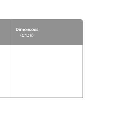
Dimensões
(C*L*h)