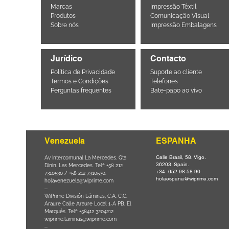
Marcas
Impressão Têxtil
Produtos
Comunicação Visual
Sobre nós
Impressão Embalagens
Jurídico
Contacto
Política de Privacidade
Suporte ao cliente
Termos e Condições
Telefones
Perguntas frequentes
Bate-papo ao vivo
Venezuela
ESPANHA
Calle Brasil, 58. Vigo.
Parque da
Av Intercomunal La Mercedes. Qta
36203. Spain.
il CEP
Dinin. Las Mercedes. Telf: +58 212
+34 652 98 58 90
0
-
7310530 / +58 212 7310530.
holaespana@wiprime.com
holavenezuela@wiprime.com
⏤
WiPrime División Láminas, C.A. C.C.
Araure Calle Araure Local 1-A PB. El
na) Brazil
Marqués. Telf: +58412 3204212
wiprime.laminas@wiprime.com
⏤