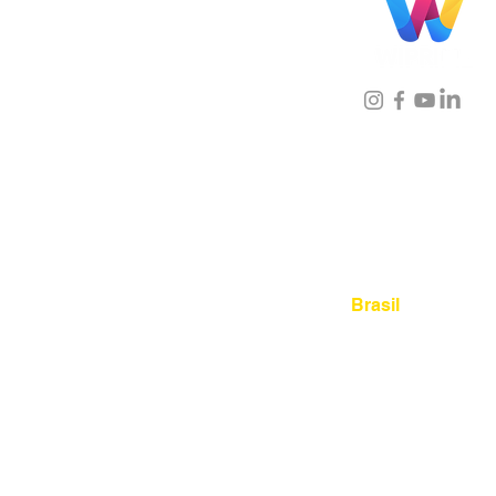
Localização
Brasil
Rua Agostinho Lattari, 694 
Mooca. São Paulo SP – Bras
03125-080
+55 11 2894 – 638
sac@wiprime.com
⏤
Rua Jose Paulo da Silva 69,
casa 2 Centro
88302-110 Itajaí (Santa Catari