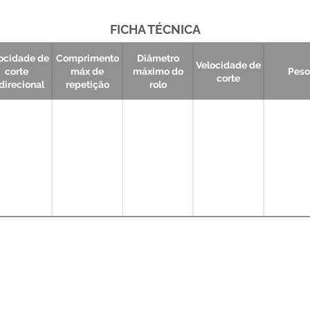
FICHA TÉCNICA
ocidade de
Comprimento
Diâmetro
Velocidade de
corte
máx de
máximo do
Peso
corte
direcional
repetição
rolo