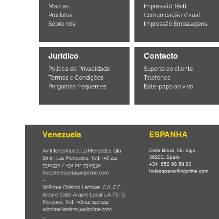
Marcas
Impressão Têxtil
Produtos
Comunicação Visual
Sobre nós
Impressão Embalagens
Jurídico
Contacto
Política de Privacidade
Suporte ao cliente
Termos e Condições
Telefones
Perguntas frequentes
Bate-papo ao vivo
Venezuela
ESPANHA
Calle Brasil, 58. Vigo.
Parque da
Av Intercomunal La Mercedes. Qta
36203. Spain.
il CEP
Dinin. Las Mercedes. Telf: +58 212
+34 652 98 58 90
0
-
7310530 / +58 212 7310530.
holaespana@wiprime.com
holavenezuela@wiprime.com
⏤
WiPrime División Láminas, C.A. C.C.
Araure Calle Araure Local 1-A PB. El
na) Brazil
Marqués. Telf: +58412 3204212
wiprime.laminas@wiprime.com
⏤