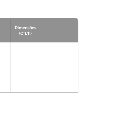
Dimensões
(C*L*h)