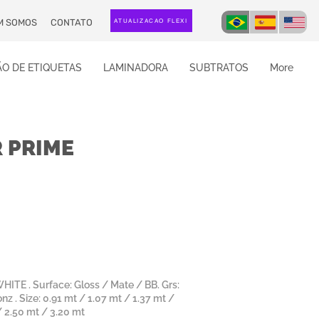
M SOMOS
CONTATO
ATUALIZAÇÃO FLEXI
O DE ETIQUETAS
LAMINADORA
SUBTRATOS
More
 PRIME
E . Surface: Gloss / Mate / BB. Grs:
z . Size: 0.91 mt / 1.07 mt / 1.37 mt /
/ 2.50 mt / 3.20 mt