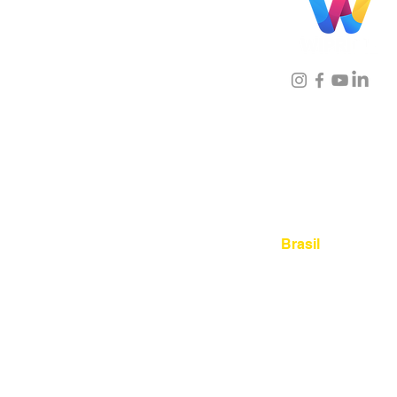
Localização
Brasil
Rua Agostinho Lattari, 694 
Mooca. São Paulo SP – Bras
03125-080
+55 11 2894 – 638
sac@wiprime.com
⏤
Rua Jose Paulo da Silva 69,
casa 2 Centro
88302-110 Itajaí (Santa Catari