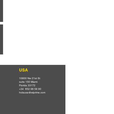
USA
10800 Nw 21st St
suite 150 Miami
Florida 33172
+34 652 98 58 90
holausa@wiprime.com