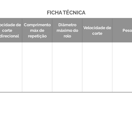
FICHA TÉCNICA
ocidade de
Comprimento
Diâmetro
Velocidade de
corte
máx de
máximo do
Peso
corte
direcional
repetição
rolo