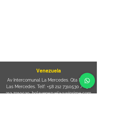
Rua Agostinho Lattari, 694 Parque da
Mooca. São Paulo SP – Brasil CEP
03125-
080
+55 11 2894 – 6380
-
sac@wiprime.com
⏤
Rua Jose Paulo da Silva 69,
casa 2 Centro
88302-110 Itajaí (Santa Catarina) Brazil
Venezuela
Av Intercomunal La Mercedes. Qta Dinin.
Las Mercedes. Telf:
+58 212 7310530
/
+58
212 7310530
.
holavenezuela@wiprime.com
⏤
WiPrime División Láminas, C.A. C.C. Araure
Calle Araure Local 1-A PB. El Marqués.
Telf:
+58412 3204212
wiprime.laminas@wiprime.com
⏤
Sede oriente / Puerto Ordaz Phone
+58