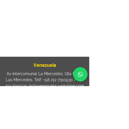
Rua Agostinho Lattari, 694 Parque da
Mooca. São Paulo SP – Brasil CEP
03125-
080
+55 11 2894 – 6380
-
sac@wiprime.com
⏤
Rua Jose Paulo da Silva 69,
casa 2 Centro
88302-110 Itajaí (Santa Catarina) Brazil
Venezuela
Av Intercomunal La Mercedes. Qta Dinin.
Las Mercedes. Telf:
+58 212 7310530
/
+58
212 7310530
.
holavenezuela@wiprime.com
⏤
WiPrime División Láminas, C.A. C.C. Araure
Calle Araure Local 1-A PB. El Marqués.
Telf:
+58412 3204212
wiprime.laminas@wiprime.com
⏤
Sede oriente / Puerto Ordaz Phone
+58