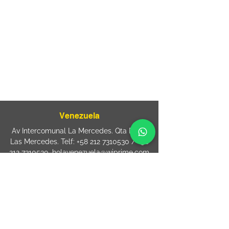
Rua Agostinho Lattari, 694 Parque da
Mooca. São Paulo SP – Brasil CEP
03125-
080
+55 11 2894 – 6380
-
sac@wiprime.com
⏤
Rua Jose Paulo da Silva 69,
casa 2 Centro
88302-110 Itajaí (Santa Catarina) Brazil
Venezuela
Av Intercomunal La Mercedes. Qta Dinin.
Las Mercedes. Telf:
+58 212 7310530
/
+58
212 7310530
.
holavenezuela@wiprime.com
⏤
WiPrime División Láminas, C.A. C.C. Araure
Calle Araure Local 1-A PB. El Marqués.
Telf:
+58412 3204212
wiprime.laminas@wiprime.com
⏤
Sede oriente / Puerto Ordaz Phone
+58