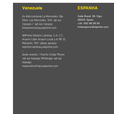
Venezuela
ESPANHA
Calle Brasil, 58. Vigo.
Parque da
Av Intercomunal La Mercedes. Qta
36203. Spain.
il CEP
Dinin. Las Mercedes. Telf: +58 212
+34 652 98 58 90
0
-
7310530 / +58 212 7310530.
holaespana@wiprime.com
holavenezuela@wiprime.com
⏤
WiPrime División Láminas, C.A. C.C.
Araure Calle Araure Local 1-A PB. El
na) Brazil
Marqués. Telf: +58412 3204212
wiprime.laminas@wiprime.com
⏤
Sede oriente / Puerto Ordaz Phone
+58 412 6250551 Whatsapp +58 412
6250551
maria.elena.fraiz@wiprime.com