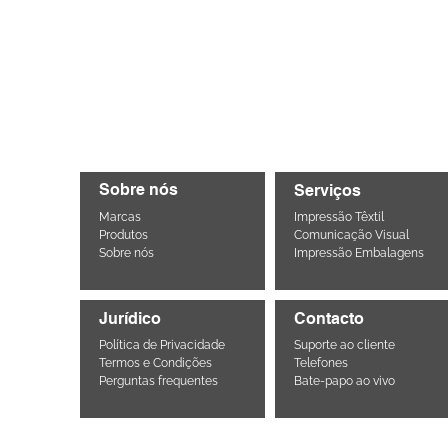
Sobre nós
Serviços
Marcas
Impressão Têxtil
Produtos
Comunicação Visual
Sobre nós
Impressão Embalagens
Jurídico
Contacto
Política de Privacidade
Suporte ao cliente
Termos e Condições
Telefones
Perguntas frequentes
Bate-papo ao vivo