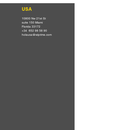
USA
10800 Nw 21st St
suite 150 Miami
Florida 33172
+34 652 98 58 90
holausa@wiprime.com