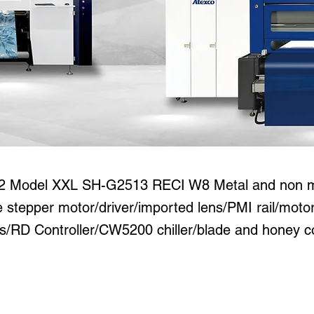
R Prime PRO 1390 /
2 Model XXL SH-G2513 RECI W8 Metal and non me
 stepper motor/driver/imported lens/PMI rail/moto
s/RD Controller/CW5200 chiller/blade and honey 