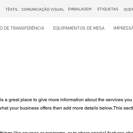
EMBALAGEM
ETIQUETAS
TÊXTIL
COMUNICAÇÃO VISUAL
QUE
O DE TRANSFERÊNCIA
EQUIPAMENTOS DE MESA
IMPRESSÃ
 is a great place to give more information about the services you
 what your business offers then add more details below.
This sect
things like courses or programs, or to share special features ab