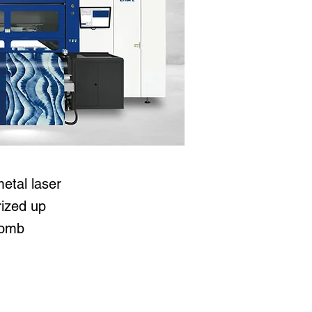
 2513
tal laser
rized up
comb