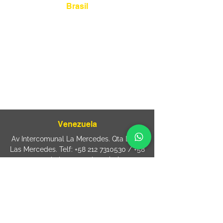
Brasil
Rua Agostinho Lattari, 694 Parque da
Mooca. São Paulo SP – Brasil CEP
03125-
080
+55 11 2894 – 6380
-
sac@wiprime.com
⏤
Rua Jose Paulo da Silva 69,
casa 2 Centro
88302-110 Itajaí (Santa Catarina) Brazil
Venezuela
Av Intercomunal La Mercedes. Qta Dinin.
Las Mercedes. Telf:
+58 212 7310530
/
+58
212 7310530
.
holavenezuela@wiprime.com
⏤
WiPrime División Láminas, C.A. C.C. Araure
Calle Araure Local 1-A PB. El Marqués.
Telf:
+58412 3204212
wiprime.laminas@wiprime.com
⏤