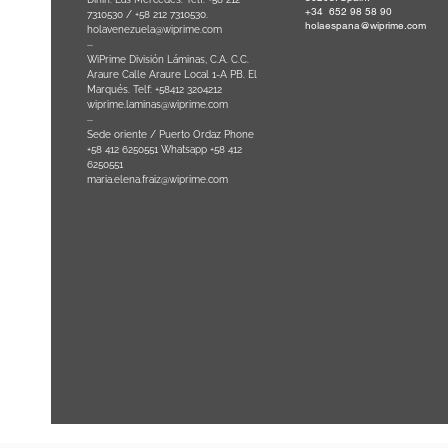
+34 652 98 58 90
0
-
7310530 / +58 212 7310530.
holaespana@wiprime.com
holavenezuela@wiprime.com
⏤
WiPrime División Láminas, C.A. C.C.
Araure Calle Araure Local 1-A PB. El
na) Brazil
Marqués. Telf: +58412 3204212
wiprime.laminas@wiprime.com
⏤
Sede oriente / Puerto Ordaz Phone
+58 412 6250551 Whatsapp +58 412
6250551
maria.elena.fraiz@wiprime.com