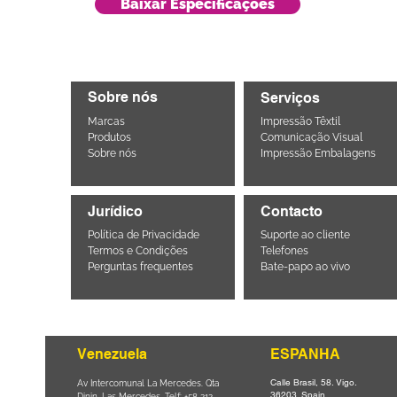
Baixar Especificações
Sobre nós
Serviços
Marcas
Impressão Têxtil
Produtos
Comunicação Visual
Sobre nós
Impressão Embalagens
Jurídico
Contacto
Política de Privacidade
Suporte ao cliente
Termos e Condições
Telefones
Perguntas frequentes
Bate-papo ao vivo
Venezuela
ESPANHA
Calle Brasil, 58. Vigo.
Parque da
Av Intercomunal La Mercedes. Qta
36203. Spain.
il CEP
Dinin. Las Mercedes. Telf: +58 212