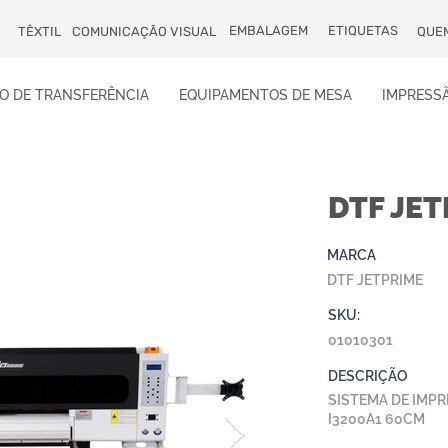
EMBALAGEM
ETIQUETAS
TÊXTIL
COMUNICAÇÃO VISUAL
QUE
O DE TRANSFERÊNCIA
EQUIPAMENTOS DE MESA
IMPRESSÃ
DTF JET
MARCA
DTF JETPRIME
SKU:
01010301
DESCRIÇÃO
SISTEMA DE IMPR
I3200A1 60CM