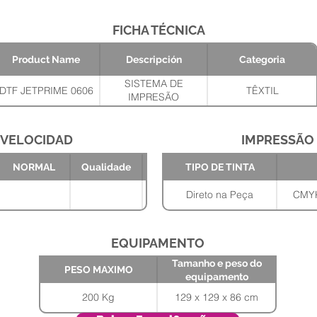
FICHA TÉCNICA
Product Name
Descripción
Categoria
SISTEMA DE
DTF JETPRIME 0606
TÊXTIL
IMPRESÃO
DTF(IMPRESSORA)-
(4)PH EPSON I3200A1
60CM
VELOCIDAD
IMPRESSÃO
Tamanho e
PESO
NORMAL
Qualidade
TIPO DE TINTA
peso do
MAXIMO
equipamento
129 x 129 x 86
200 Kg
Direto na Peça
CMYK
cm
EQUIPAMENTO
Tamanho e peso do
PESO MAXIMO
equipamento
200 Kg
129 x 129 x 86 cm