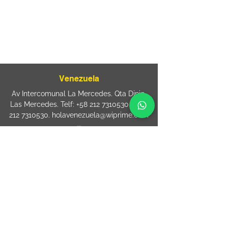
sac@wiprime.com
⏤
Rua Jose Paulo da Silva 69,
casa 2 Centro
88302-110 Itajaí (Santa Catarina) Brazil
Venezuela
Av Intercomunal La Mercedes. Qta Dinin.
Las Mercedes. Telf:
+58 212 7310530
/
+58
212 7310530
.
holavenezuela@wiprime.com
⏤
WiPrime División Láminas, C.A. C.C. Araure
Calle Araure Local 1-A PB. El Marqués.
Telf:
+58412 3204212
wiprime.laminas@wiprime.com
⏤
Sede oriente / Puerto Ordaz Phone
+58
412 6250551
Whatsapp
+58 412 6250551
maria.elena.fraiz@wiprime.com