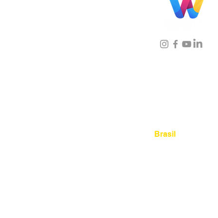
Localização
Brasil
Rua Agostinho Lattari, 694 
Mooca. São Paulo SP – Bras
03125-080
+55 11 2894 – 638
sac@wiprime.com
⏤
Rua Jose Paulo da Silva 69,
casa 2 Centro
88302-110 Itajaí (Santa Catari