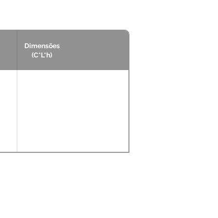
Dimensões
(C*L*h)