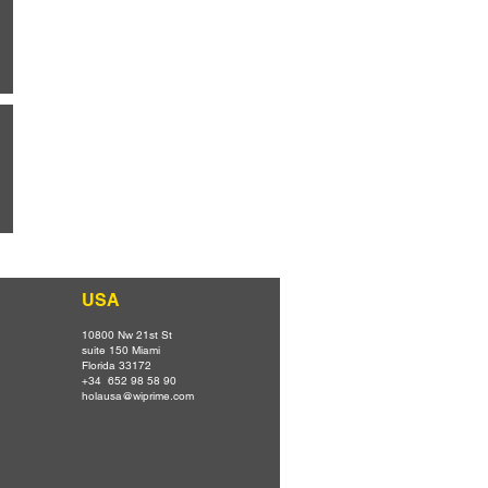
USA
10800 Nw 21st St
suite 150 Miami
Florida 33172
+34 652 98 58 90
holausa@wiprime.com