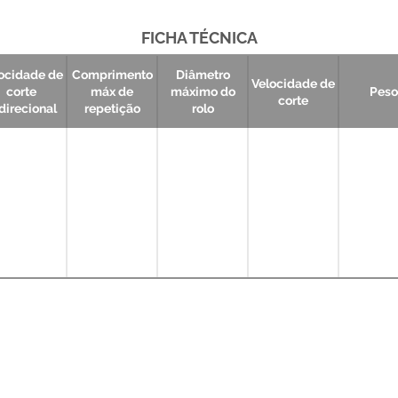
FICHA TÉCNICA
ocidade de
Comprimento
Diâmetro
Velocidade de
corte
máx de
máximo do
Peso
corte
direcional
repetição
rolo