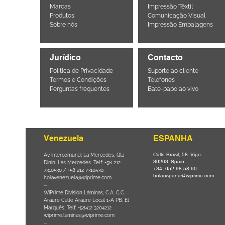
Marcas
Impressão Têxtil
Produtos
Comunicação Visual
Sobre nós
Impressão Embalagens
Jurídico
Contacto
Política de Privacidade
Suporte ao cliente
Termos e Condições
Telefones
Perguntas frequentes
Bate-papo ao vivo
Venezuela
ESPANHA
Calle Brasil, 58. Vigo.
Parque da
Av Intercomunal La Mercedes. Qta
36203. Spain.
il CEP
Dinin. Las Mercedes. Telf: +58 212
+34 652 98 58 90
0
-
7310530 / +58 212 7310530.
holaespana@wiprime.com
holavenezuela@wiprime.com
⏤
WiPrime División Láminas, C.A. C.C.
Araure Calle Araure Local 1-A PB. El
na) Brazil
Marqués. Telf: +58412 3204212
wiprime.laminas@wiprime.com
⏤