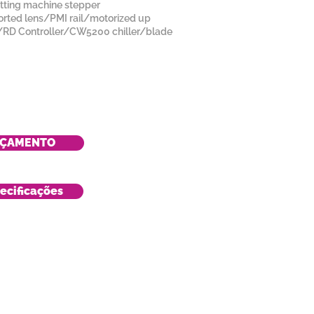
utting machine stepper
rted lens/PMI rail/motorized up
RD Controller/CW5200 chiller/blade
RÇAMENTO
ecificações