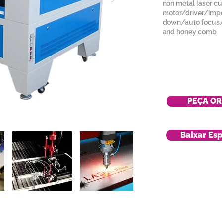
non metal laser c
motor/driver/impo
down/auto focus/
and honey comb
PEÇA O
Baixar Esp