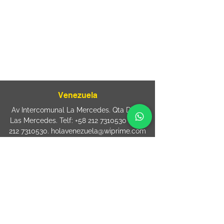
Mooca. São Paulo SP – Brasil CEP
03125-
080
+55 11 2894 – 6380
-
sac@wiprime.com
⏤
Rua Jose Paulo da Silva 69,
casa 2 Centro
88302-110 Itajaí (Santa Catarina) Brazil
Venezuela
Av Intercomunal La Mercedes. Qta Dinin.
Las Mercedes. Telf:
+58 212 7310530
/
+58
212 7310530
.
holavenezuela@wiprime.com
⏤
WiPrime División Láminas, C.A. C.C. Araure
Calle Araure Local 1-A PB. El Marqués.
Telf:
+58412 3204212
wiprime.laminas@wiprime.com
⏤
Sede oriente / Puerto Ordaz Phone
+58
412 6250551
Whatsapp
+58 412 6250551