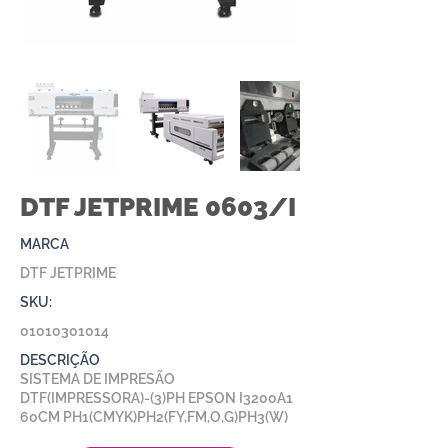
DTF JETPRIME 0603/I
MARCA
DTF JETPRIME
SKU:
01010301014
DESCRIÇÃO
SISTEMA DE IMPRESÃO
DTF(IMPRESSORA)-(3)PH EPSON I3200A1
60CM PH1(CMYK)PH2(FY,FM,O,G)PH3(W)