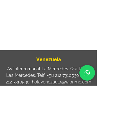
Mooca. São Paulo SP – Brasil CEP
03125-
080
+55 11 2894 – 6380
-
sac@wiprime.com
⏤
Rua Jose Paulo da Silva 69,
casa 2 Centro
88302-110 Itajaí (Santa Catarina) Brazil
Venezuela
Av Intercomunal La Mercedes. Qta Dinin.
Las Mercedes. Telf:
+58 212 7310530
/
+58
212 7310530
.
holavenezuela@wiprime.com
⏤
WiPrime División Láminas, C.A. C.C. Araure
Calle Araure Local 1-A PB. El Marqués.
Telf:
+58412 3204212
wiprime.laminas@wiprime.com
⏤
Sede oriente / Puerto Ordaz Phone
+58
412 6250551
Whatsapp
+58 412 6250551