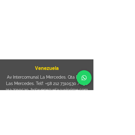
Rua Agostinho Lattari, 694 Parque da
Mooca. São Paulo SP – Brasil CEP
03125-
080
+55 11 2894 – 6380
-
sac@wiprime.com
⏤
Rua Jose Paulo da Silva 69,
casa 2 Centro
88302-110 Itajaí (Santa Catarina) Brazil
Venezuela
Av Intercomunal La Mercedes. Qta Dinin.
Las Mercedes. Telf:
+58 212 7310530
/
+58
212 7310530
.
holavenezuela@wiprime.com
⏤
WiPrime División Láminas, C.A. C.C. Araure
Calle Araure Local 1-A PB. El Marqués.
Telf:
+58412 3204212
wiprime.laminas@wiprime.com
⏤
Sede oriente / Puerto Ordaz Phone
+58