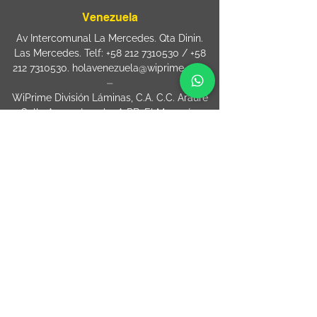
Venezuela
Av Intercomunal La Mercedes. Qta Dinin.
Las Mercedes. Telf:
+58 212 7310530
/
+58
212 7310530
.
holavenezuela@wiprime.com
⏤
WiPrime División Láminas, C.A. C.C. Araure
Calle Araure Local 1-A PB. El Marqués.
Telf:
+58412 3204212
wiprime.laminas@wiprime.com
⏤
Sede oriente / Puerto Ordaz Phone
+58
412 6250551
Whatsapp
+58 412 6250551
maria.elena.fraiz@wiprime.com
ESPANHA
Calle Brasil, 58. Vigo.
36203. Spain.
+34
652 98 58 90
holaespana@wiprime.com