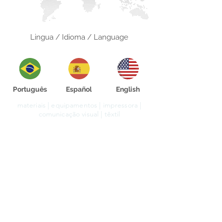
Lingua / Idioma / Language
Português
Español
English
materiais | equipamentos | impressora |
comunicação visual | têxtil
Rua Agostinho Lattari, 694 Parque da
Mooca. São Paulo SP – Brasil CEP
03125-
080
+55 11 2894 – 6380
-
sac@wiprime.com
⏤
Rua Jose Paulo da Silva 69,
casa 2 Centro
88302-110 Itajaí (Santa Catarina) Brazil