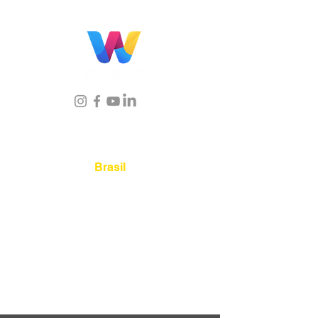
Localização
Brasil
Rua Agostinho Lattari, 694 Parque da
Mooca. São Paulo SP – Brasil CEP
03125-
080
+55 11 2894 – 6380
-
sac@wiprime.com
⏤
Rua Jose Paulo da Silva 69,
casa 2 Centro
88302-110 Itajaí (Santa Catarina) Brazil