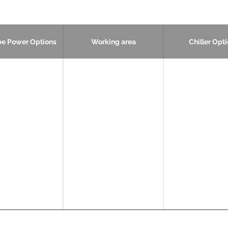
be Power Options
Working area
Chiller Opt