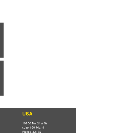
USA
10800 Nw 21st St
suite 150 Miami
Florida 33172