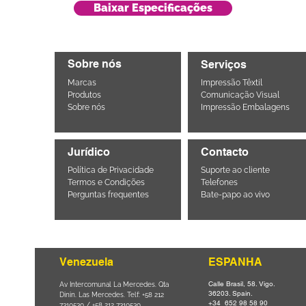
Baixar Especificações
Sobre nós
Serviços
Marcas
Impressão Têxtil
Produtos
Comunicação Visual
Sobre nós
Impressão Embalagens
Jurídico
Contacto
Política de Privacidade
Suporte ao cliente
Termos e Condições
Telefones
Perguntas frequentes
Bate-papo ao vivo
Venezuela
ESPANHA
Calle Brasil, 58. Vigo.
Parque da
Av Intercomunal La Mercedes. Qta
36203. Spain.
il CEP
Dinin. Las Mercedes. Telf: +58 212
+34 652 98 58 90
0
-
7310530 / +58 212 7310530.