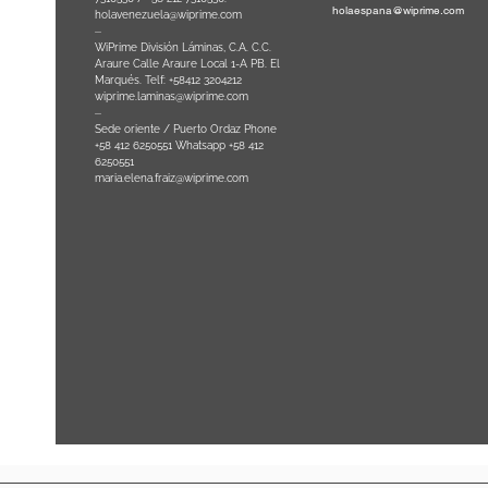
holaespana@wiprime.com
holavenezuela@wiprime.com
⏤
WiPrime División Láminas, C.A. C.C.
Araure Calle Araure Local 1-A PB. El
na) Brazil
Marqués. Telf: +58412 3204212
wiprime.laminas@wiprime.com
⏤
Sede oriente / Puerto Ordaz Phone
+58 412 6250551 Whatsapp +58 412
6250551
maria.elena.fraiz@wiprime.com